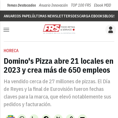
Temas Destacados
Anuario Innovación
TOP 100 FRS
Ebook MDD
Su
ANUARIOS PAPEL
ÚLTIMAS NEWSLETTERS
DESCARGA EBOOKS
BLOGS
V
HORECA
Domino's Pizza abre 21 locales en
2023 y crea más de 650 empleos
Ha vendido cerca de 27 millones de pizzas. El Día
de Reyes y la final de Eurovisión fueron fechas
claves para la marca, que elevó notablemente sus
pedidos y facturación.
WhatsApp
LinkedIn
Facebook
X
Copy
Email