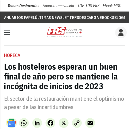
Temas Destacados
Anuario Innovación
TOP 100 FRS
Ebook MDD
Su
ANUARIOS PAPEL
ÚLTIMAS NEWSLETTERS
DESCARGA EBOOKS
BLOGS
V
HORECA
Los hosteleros esperan un buen
final de año pero se mantiene la
incógnita de inicios de 2023
El sector de la restauración mantiene el optimismo
a pesar de las incertidumbres
WhatsApp
LinkedIn
Facebook
X
Copy
Email
Link