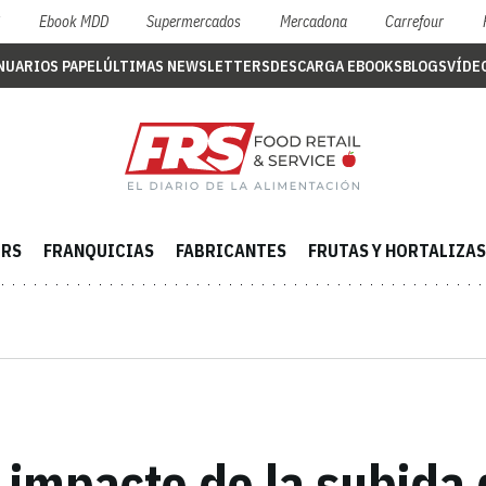
S
Ebook MDD
Supermercados
Mercadona
Carrefour
NUARIOS PAPEL
ÚLTIMAS NEWSLETTERS
DESCARGA EBOOKS
BLOGS
VÍDE
ERS
FRANQUICIAS
FABRICANTES
FRUTAS Y HORTALIZAS
 impacto de la subida 