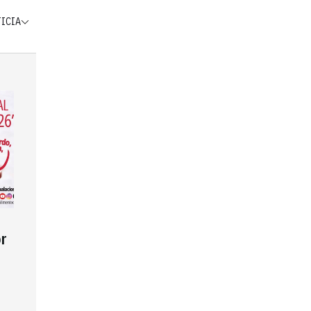
TICIA
r