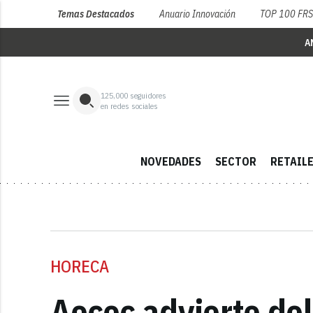
Temas Destacados
Anuario Innovación
TOP 100 FR
A
125,000
seguidores
en redes sociales
NOVEDADES
SECTOR
RETAIL
HORECA
Aecoc advierte del