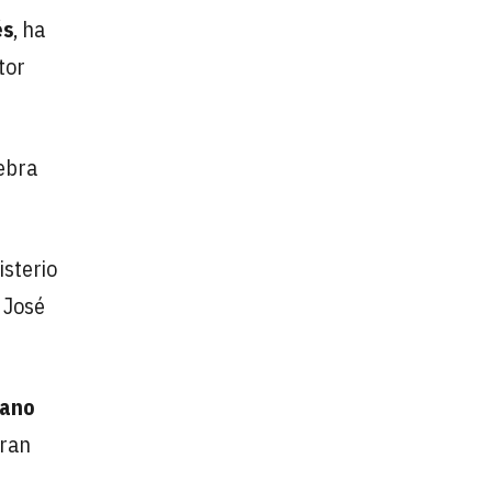
és
, ha
tor
ebra
isterio
 José
rano
gran