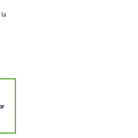
 la
or