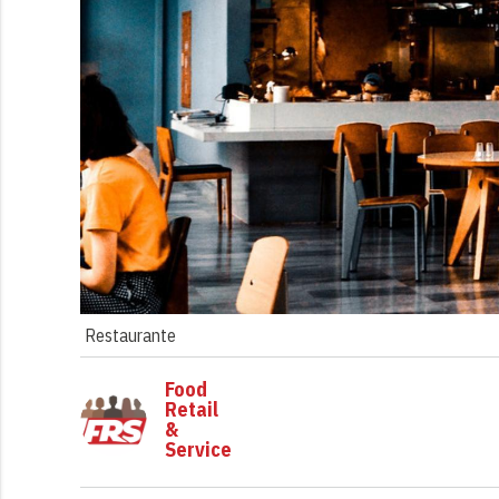
Restaurante
Food
Retail
&
Service