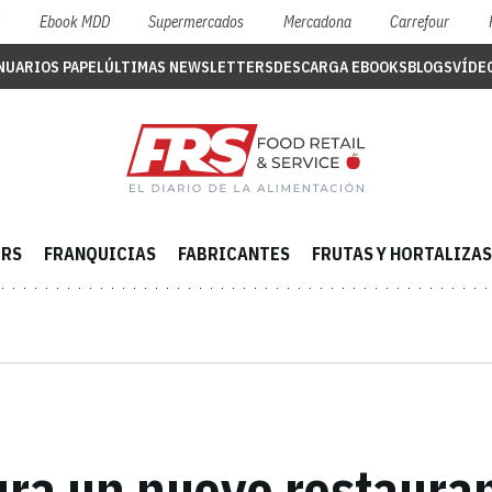
S
Ebook MDD
Supermercados
Mercadona
Carrefour
NUARIOS PAPEL
ÚLTIMAS NEWSLETTERS
DESCARGA EBOOKS
BLOGS
VÍDE
ERS
FRANQUICIAS
FABRICANTES
FRUTAS Y HORTALIZAS
ra un nuevo restaura