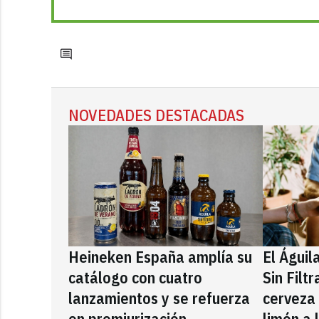
NOVEDADES DESTACADAS
Heineken España amplía su
El Águil
catálogo con cuatro
Sin Filt
lanzamientos y se refuerza
cerveza
en premiurización
limón a 