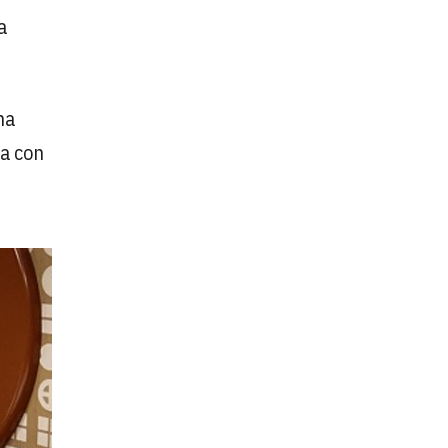
a
na
ta con