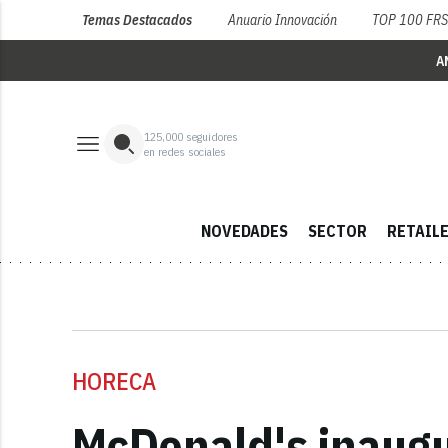
Temas Destacados
Anuario Innovación
TOP 100 FR
A
125,000
seguidores
en redes sociales
NOVEDADES
SECTOR
RETAIL
HORECA
McDonald's inaugu