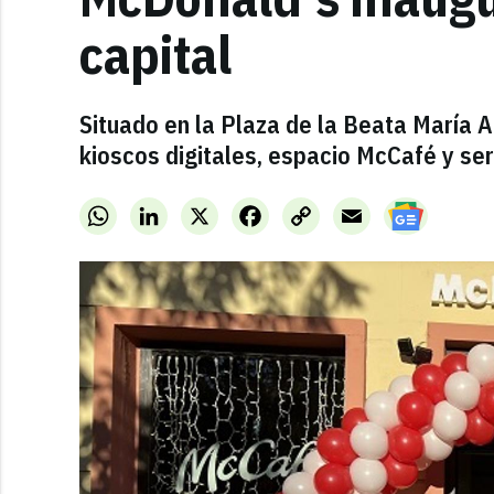
capital
Situado en la Plaza de la Beata María A
kioscos digitales, espacio McCafé y ser
WhatsApp
LinkedIn
X
Facebook
Copy
Email
Link