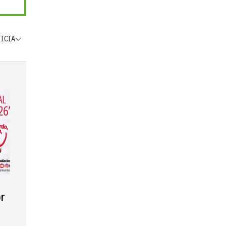
TICIA
r