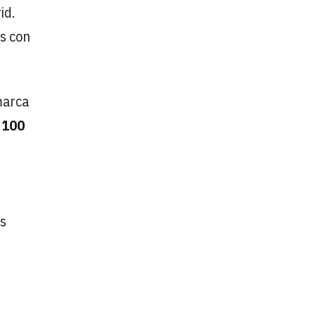
id.
os con
marca
 100
's