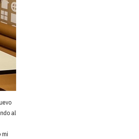
nuevo
endo al
o mi