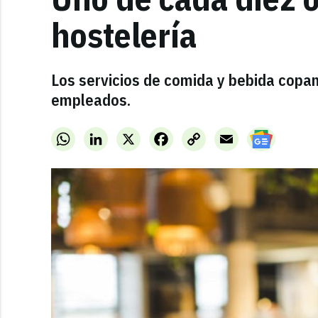
hostelería
Los servicios de comida y bebida copan 
empleados.
WhatsApp
LinkedIn
X
Facebook
Copy
Email
Link