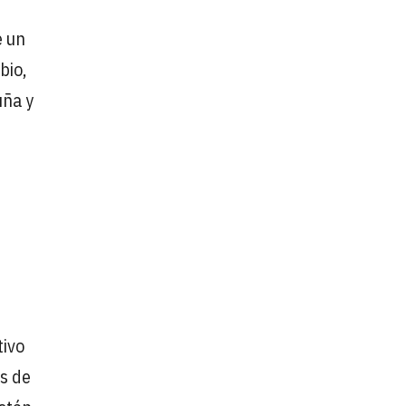
e un
bio,
uña y
tivo
es de