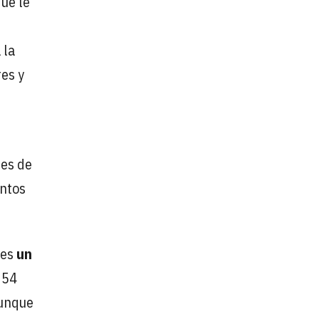
que le
 la
es y
nes de
entos
es
un
 54
aunque