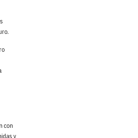
as
uro.
ro
a
n con
midas y