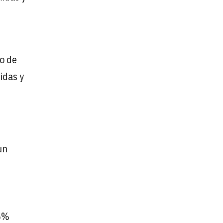
io de
idas y
un
15%