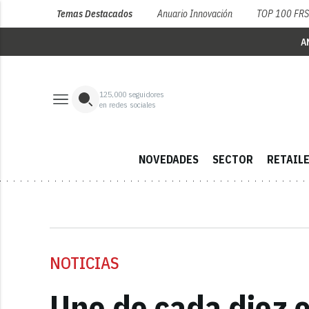
Temas Destacados
Anuario Innovación
TOP 100 FR
A
125,000
seguidores
en redes sociales
NOVEDADES
SECTOR
RETAIL
NOTICIAS
Uno de cada diez 