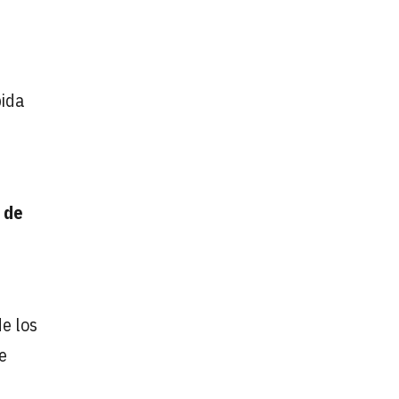
bida
 de
de los
e