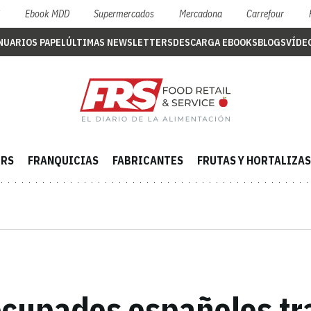
S
Ebook MDD
Supermercados
Mercadona
Carrefour
NUARIOS PAPEL
ÚLTIMAS NEWSLETTERS
DESCARGA EBOOKS
BLOGS
VÍDE
ERS
FRANQUICIAS
FABRICANTES
FRUTAS Y HORTALIZAS
ocupados españoles tra