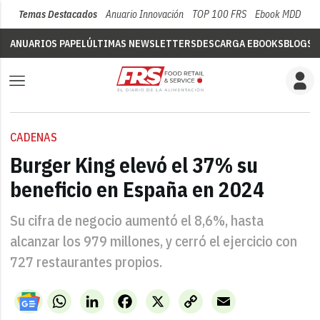
Temas Destacados
Anuario Innovación
TOP 100 FRS
Ebook MDD
Su
ANUARIOS PAPEL
ÚLTIMAS NEWSLETTERS
DESCARGA EBOOKS
BLOGS
V
CADENAS
Burger King elevó el 37% su
beneficio en España en 2024
Su cifra de negocio aumentó el 8,6%, hasta
alcanzar los 979 millones, y cerró el ejercicio con
727 restaurantes propios.
WhatsApp
LinkedIn
Facebook
X
Copy
Email
Link