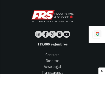
125,000
seguidores
Contacto
Nosotros
Aviso Legal
X
Transparencia
Términos y Condiciones
Privacidad - Cookies
© 2026
Infocap Media Group, S.L.
Desarrollado por OA Cloud