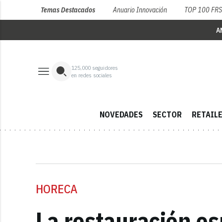
Temas Destacados
Anuario Innovación
TOP 100 FR
A
125,000
seguidores
en redes sociales
NOVEDADES
SECTOR
RETAIL
HORECA
La restauración e