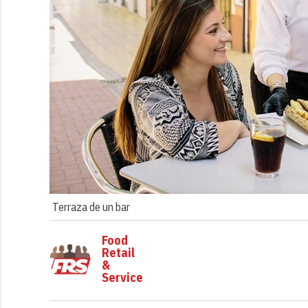
Terraza de un bar
Food
Retail
&
Service