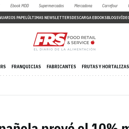
S
Ebook MDD
Supermercados
Mercadona
Carrefour
NUARIOS PAPEL
ÚLTIMAS NEWSLETTERS
DESCARGA EBOOKS
BLOGS
VÍDE
ERS
FRANQUICIAS
FABRICANTES
FRUTAS Y HORTALIZAS
spañola prevé el 10% m