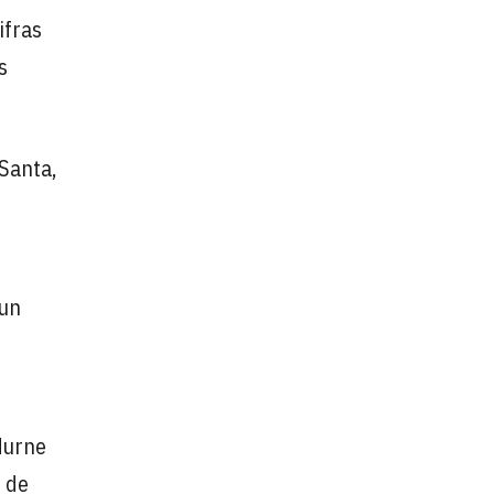
ifras
s
Santa,
 un
durne
 de