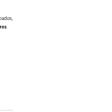
upados,
ros