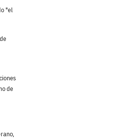
o "el
 de
aciones
mo de
erano,