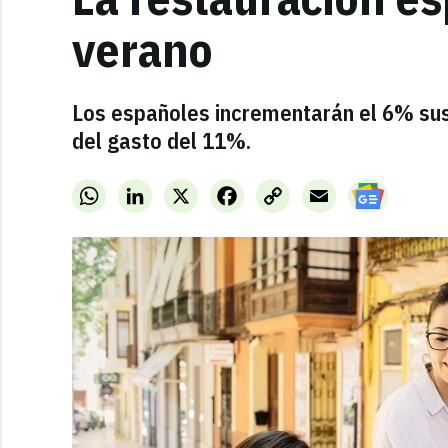
verano
Los españoles incrementarán el 6% su
del gasto del 11%.
WhatsApp
LinkedIn
X
Facebook
Copy
Email
Link