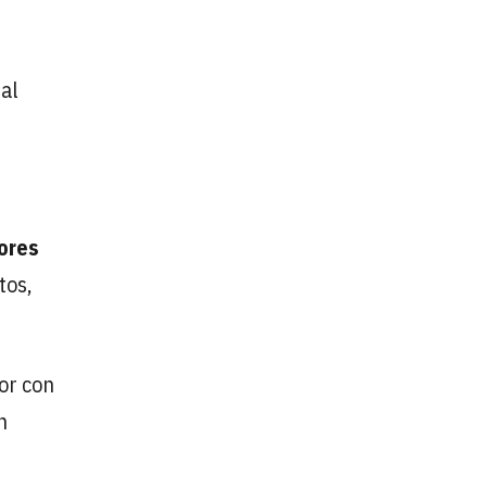
al
ores
tos,
or con
n