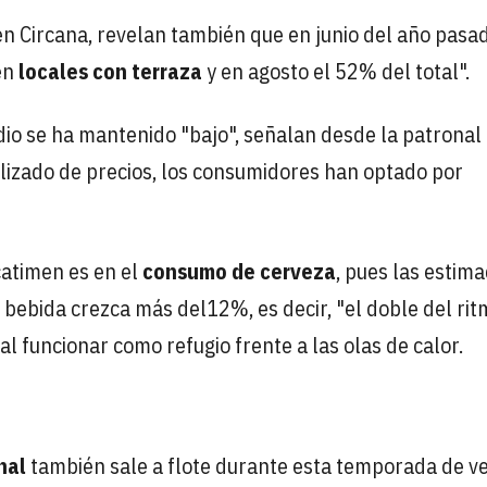
en Circana, revelan también que en junio del año pasad
en
locales con terraza
y en agosto el 52% del total".
edio se ha mantenido "bajo", señalan desde la patronal
lizado de precios, los consumidores han optado por
catimen es en el
consumo de cerveza
, pues las estim
bebida crezca más del12%, es decir, "el doble del rit
l funcionar como refugio frente a las olas de calor.
nal
también sale a flote durante esta temporada de v