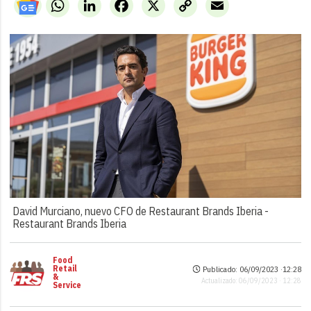
WhatsApp
LinkedIn
Facebook
X
Copy
Email
Link
David Murciano, nuevo CFO de Restaurant Brands Iberia -
Restaurant Brands Iberia
Food
Retail
Publicado: 06/09/2023 ·
12:28
&
Actualizado: 06/09/2023 · 12:28
Service