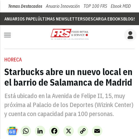
Temas Destacados
Anuario Innovación
TOP 100 FRS
Ebook MDD
Su
ANUARIOS PAPEL
ÚLTIMAS NEWSLETTERS
DESCARGA EBOOKS
BLOGS
V
HORECA
Starbucks abre un nuevo local en
el barrio de Salamanca de Madrid
Está ubicado en la Avenida de Felipe II, 15, muy
próxima al Palacio de los Deportes (Wizink Center)
y cuenta con capacidad para 100 personas.
WhatsApp
LinkedIn
Facebook
X
Copy
Email
Link