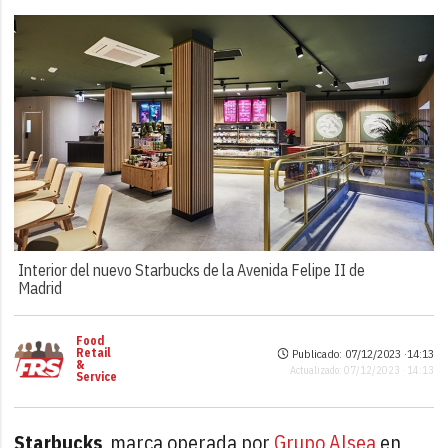
Interior del nuevo Starbucks de la Avenida Felipe II de
Madrid
Food
Retail
Publicado: 07/12/2023 ·
14:13
&
Actualizado: 07/12/2023 · 14:13
Service
Starbucks
, marca operada por
Grupo Alsea
en