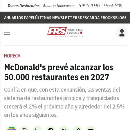
Temas Destacados
Anuario Innovación
TOP 100 FRS
Ebook MDD
Su
ANUARIOS PAPEL
ÚLTIMAS NEWSLETTERS
DESCARGA EBOOKS
BLOGS
V
HORECA
McDonald's prevé alcanzar los
50.000 restaurantes en 2027
Confía en que, con esta expansión, las ventas del
sistema de restaurantes propios y franquiciados
crecerá el 2% el próximo año y alrededor del 2,5%
en los años siguientes.
WhatsApp
LinkedIn
Facebook
X
Copy
Email