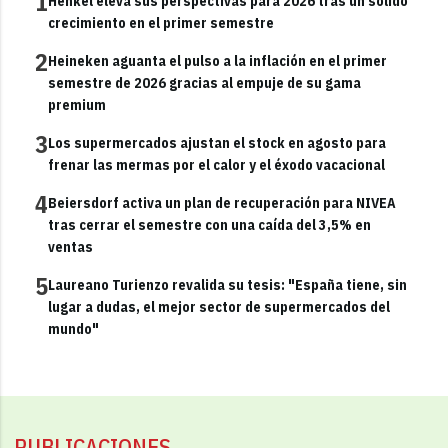
1
Henkel eleva sus perspectivas para 2026 tras un sólido
crecimiento en el primer semestre
2
Heineken aguanta el pulso a la inflación en el primer
semestre de 2026 gracias al empuje de su gama
premium
3
Los supermercados ajustan el stock en agosto para
frenar las mermas por el calor y el éxodo vacacional
4
Beiersdorf activa un plan de recuperación para NIVEA
tras cerrar el semestre con una caída del 3,5% en
ventas
5
Laureano Turienzo revalida su tesis: "España tiene, sin
lugar a dudas, el mejor sector de supermercados del
mundo"
PUBLICACIONES