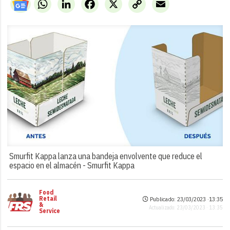
WhatsApp
LinkedIn
Facebook
X
Copy
Email
Link
Smurfit Kappa lanza una bandeja envolvente que reduce el
espacio en el almacén -
Smurfit Kappa
Food
Retail
Publicado: 23/03/2023 ·
13:35
&
Actualizado: 23/03/2023 · 13:35
Service