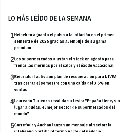
LO MÁS LEÍDO DE LA SEMANA
1
Heineken aguanta el pulso a la inflación en el primer
semestre de 2026 gracias al empuje de su gama
premium
2
Los supermercados ajustan el stock en agosto para
frenar las mermas por el calor y el éxodo vacacional
3
Beiersdorf activa un plan de recuperación para NIVEA
tras cerrar el semestre con una caída del 3,5% en
ventas
4
Laureano Turienzo revalida su tesis: "España tiene, sin
lugar a dudas, el mejor sector de supermercados del
mundo"
5
Carrefour y Auchan lanzan un mensaje al sector: la
inteligencia artificial forma parte del negocio