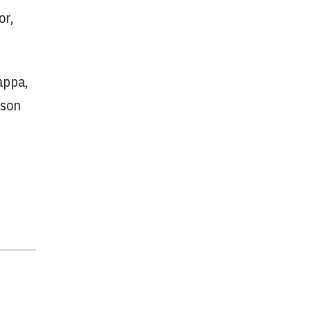
or,
appa,
 son