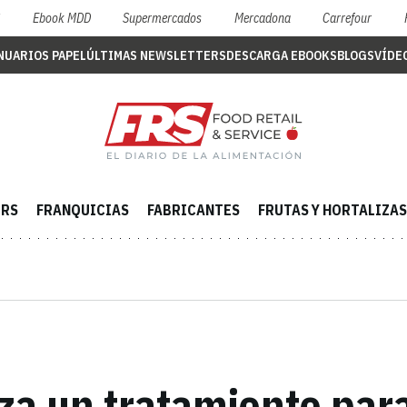
S
Ebook MDD
Supermercados
Mercadona
Carrefour
NUARIOS PAPEL
ÚLTIMAS NEWSLETTERS
DESCARGA EBOOKS
BLOGS
VÍDE
ERS
FRANQUICIAS
FABRICANTES
FRUTAS Y HORTALIZAS
za un tratamiento par