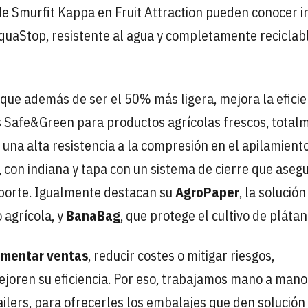
de Smurfit Kappa en Fruit Attraction pueden conocer in
quaStop, resistente al agua y completamente reciclabl
, que además de ser el 50% más ligera, mejora la eficie
as Safe&Green para productos agrícolas frescos, total
 una alta resistencia a la compresión en el apilamiento
, con indiana y tapa con un sistema de cierre que asegu
sporte. Igualmente destacan su
AgroPaper
, la solución
 agrícola, y
BanaBag
, que protege el cultivo de plátan
rementar ventas
, reducir costes o mitigar riesgos,
joren su eficiencia. Por eso, trabajamos mano a mano
ailers, para ofrecerles los embalajes que den solución 