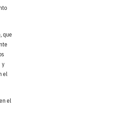
nto
, que
nte
os
 y
n el
en el