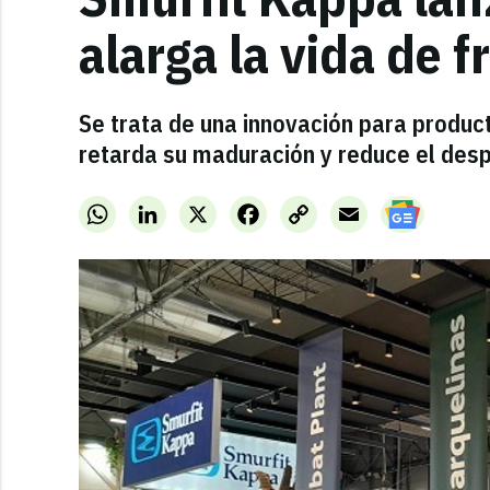
alarga la vida de f
Se trata de una innovación para product
retarda su maduración y reduce el despe
WhatsApp
LinkedIn
X
Facebook
Copy
Email
Link