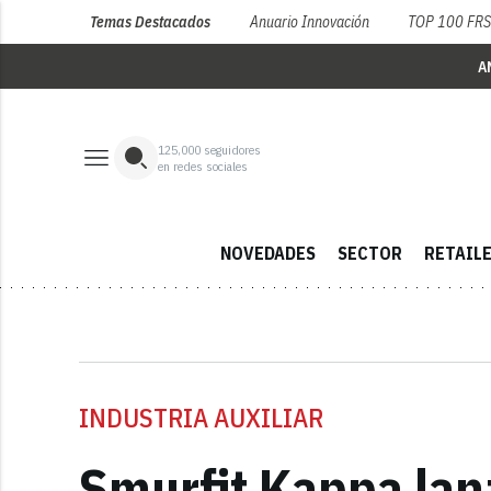
Temas Destacados
Anuario Innovación
TOP 100 FR
A
125,000
seguidores
en redes sociales
NOVEDADES
SECTOR
RETAIL
INDUSTRIA AUXILIAR
Smurfit Kappa lan