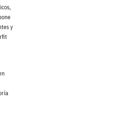
icos,
upone
ntes y
fit
en
oría