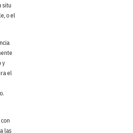
 situ
e, o el
ncia
mente
 y
ra el
o.
 con
a las