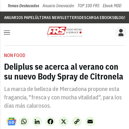
Temas Destacados
Anuario Innovación
TOP 100 FRS
Ebook MDD
Su
ANUARIOS PAPEL
ÚLTIMAS NEWSLETTERS
DESCARGA EBOOKS
BLOGS
V
NON FOOD
Deliplus se acerca al verano con
su nuevo Body Spray de Citronela
La marca de belleza de Mercadona propone esta
fragancia, "fresca y con mucha vitalidad", para los
días más calurosos.
WhatsApp
LinkedIn
Facebook
X
Copy
Email
Link