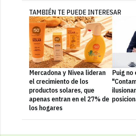
TAMBIÉN TE PUEDE INTERESAR
Mercadona y Nivea lideran
Puig no 
el crecimiento de los
"Contam
productos solares, que
ilusiona
apenas entran en el 27% de
posicio
los hogares