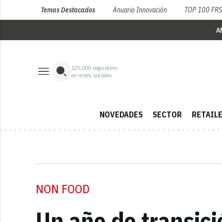
Temas Destacados
Anuario Innovación
TOP 100 FR
A
125,000
seguidores
en redes sociales
NOVEDADES
SECTOR
RETAIL
NON FOOD
Un año de transici