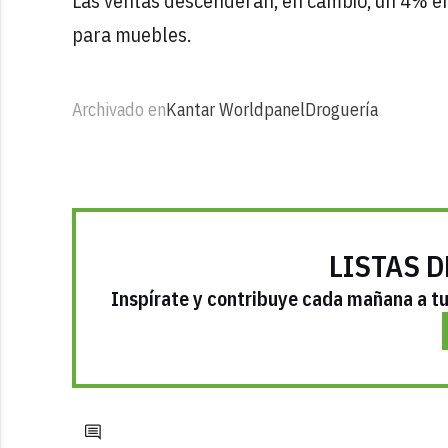
Las ventas descenderán, en cambio, un 4% en
para muebles.
Archivado en
Kantar Worldpanel
Droguería
LISTAS D
Inspírate y contribuye cada mañana a tu 