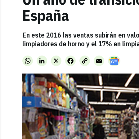
España
En este 2016 las ventas subirán en val
limpiadores de horno y el 17% en limpia
WhatsApp
LinkedIn
X
Facebook
Copy
Email
Link