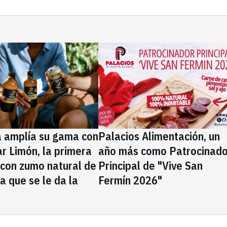
a amplía su gama con
Palacios Alimentación, un
rar Limón, la primera
año más como Patrocinado
 con zumo natural de
Principal de "Vive San
la que se le da la
Fermín 2026"