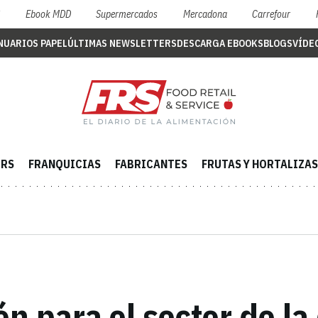
S
Ebook MDD
Supermercados
Mercadona
Carrefour
NUARIOS PAPEL
ÚLTIMAS NEWSLETTERS
DESCARGA EBOOKS
BLOGS
VÍDE
ERS
FRANQUICIAS
FABRICANTES
FRUTAS Y HORTALIZAS
ón para el sector de la