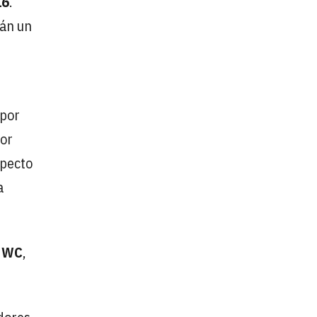
16
.
rán un
 por
Por
specto
a
a WC
,