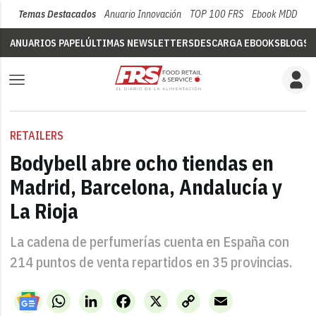
Temas Destacados
Anuario Innovación
TOP 100 FRS
Ebook MDD
Su
ANUARIOS PAPEL
ÚLTIMAS NEWSLETTERS
DESCARGA EBOOKS
BLOGS
V
RETAILERS
Bodybell abre ocho tiendas en
Madrid, Barcelona, Andalucía y
La Rioja
La cadena de perfumerías cuenta en España con
214 puntos de venta repartidos en 35 provincias.
WhatsApp
LinkedIn
Facebook
X
Copy
Email
Link