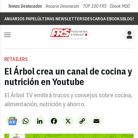
Temas Destacados
Anuario Innovación
TOP 100 FRS
Ebook MDD
Su
ANUARIOS PAPEL
ÚLTIMAS NEWSLETTERS
DESCARGA EBOOKS
BLOGS
V
RETAILERS
El Árbol crea un canal de cocina y
nutrición en Youtube
El Árbol TV emitirá trucos y consejos sobre cocina,
alimentación, nutrición y ahorro.
WhatsApp
LinkedIn
Facebook
X
Copy
Email
Link