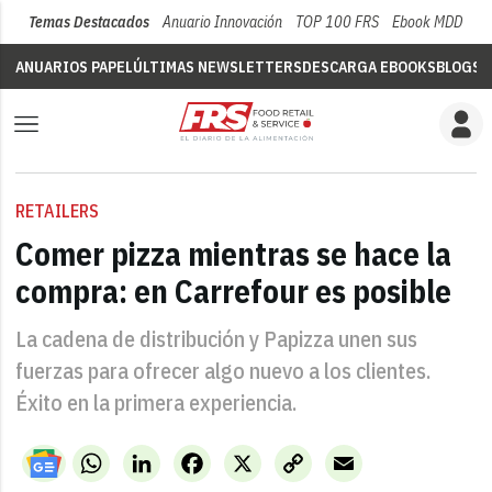
Temas Destacados
Anuario Innovación
TOP 100 FRS
Ebook MDD
Su
ANUARIOS PAPEL
ÚLTIMAS NEWSLETTERS
DESCARGA EBOOKS
BLOGS
V
RETAILERS
Comer pizza mientras se hace la
compra: en Carrefour es posible
La cadena de distribución y Papizza unen sus
fuerzas para ofrecer algo nuevo a los clientes.
Éxito en la primera experiencia.
WhatsApp
LinkedIn
Facebook
X
Copy
Email
Link