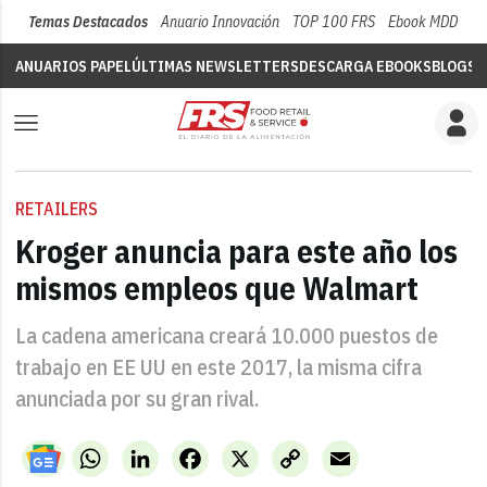
Temas Destacados
Anuario Innovación
TOP 100 FRS
Ebook MDD
Su
ANUARIOS PAPEL
ÚLTIMAS NEWSLETTERS
DESCARGA EBOOKS
BLOGS
V
RETAILERS
Kroger anuncia para este año los
mismos empleos que Walmart
La cadena americana creará 10.000 puestos de
trabajo en EE UU en este 2017, la misma cifra
anunciada por su gran rival.
WhatsApp
LinkedIn
Facebook
X
Copy
Email
Link