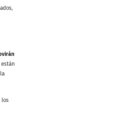
rados,
ovirán
s están
la
 los