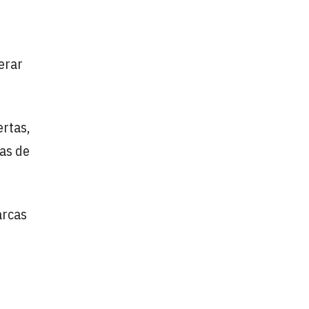
erar
ertas,
mas de
arcas