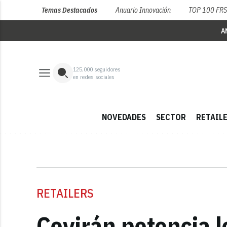
Temas Destacados
Anuario Innovación
TOP 100 FR
A
125,000
seguidores
en redes sociales
NOVEDADES
SECTOR
RETAIL
RETAILERS
Covirán potencia l