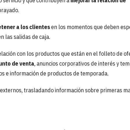
 servicio y que contribuyen a
mejorar la relación de
ubrayado.
tener a los clientes
en los momentos que deben esp
n las salidas de caja.
ación con los productos que están en el folleto de of
unto de venta
, anuncios corporativos de interés y te
os e información de productos de temporada.
 externos, trasladando información sobre primeras m