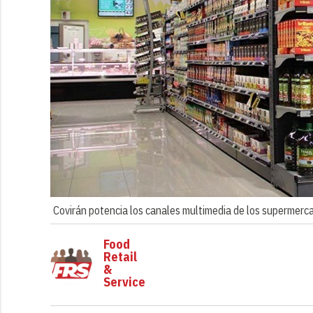
Covirán potencia los canales multimedia de los supermerc
Food
Retail
&
Service