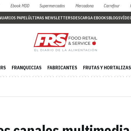
S
Ebook MDD
Supermercados
Mercadona
Carrefour
NUARIOS PAPEL
ÚLTIMAS NEWSLETTERS
DESCARGA EBOOKS
BLOGS
VÍDE
ERS
FRANQUICIAS
FABRICANTES
FRUTAS Y HORTALIZAS
os canales multimedia