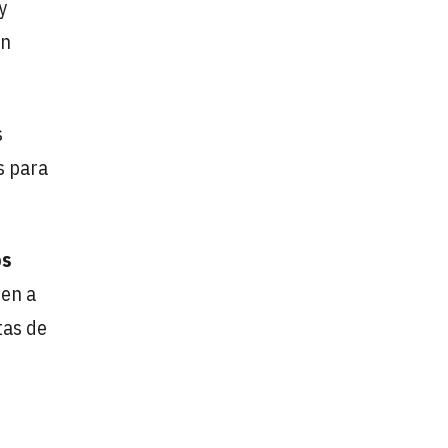
y
en
s
s para
os
den a
tas de