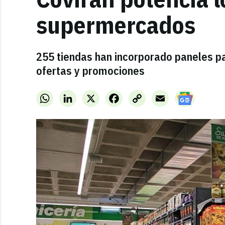
supermercados
255 tiendas han incorporado paneles pa
ofertas y promociones
WhatsApp
LinkedIn
X
Facebook
Copy
Email
Link