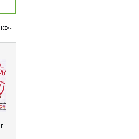
TICIA
r