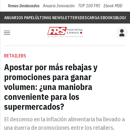
Temas Destacados
Anuario Innovación
TOP 100 FRS
Ebook MDD
Su
ANUARIOS PAPEL
ÚLTIMAS NEWSLETTERS
DESCARGA EBOOKS
BLOGS
V
RETAILERS
Apostar por más rebajas y
promociones para ganar
volumen: ¿una maniobra
conveniente para los
supermercados?
El descenso en la inflación alimentaria ha llevado a
una guerra de promociones entre los retailers,