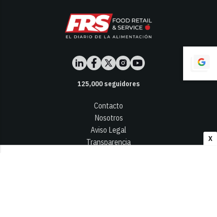
125,000
seguidores
Contacto
Nosotros
Aviso Legal
X
Transparencia
Términos y Condiciones
Privacidad - Cookies
© 2026
Infocap Media Group, S.L.
Desarrollado por OA Cloud