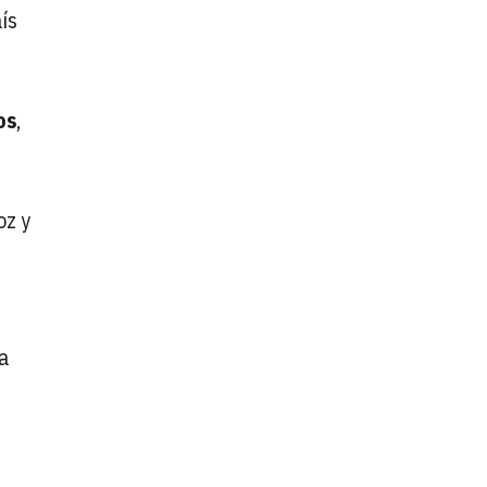
ís
os
,
oz y
a