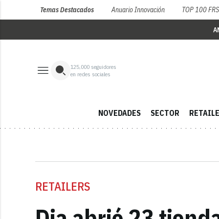
Temas Destacados
Anuario Innovación
TOP 100 FR
A
125,000
seguidores
en redes sociales
NOVEDADES
SECTOR
RETAIL
RETAILERS
Dia abrió 23 tiend