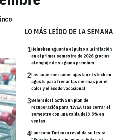
inco
LO MÁS LEÍDO DE LA SEMANA
1
Heineken aguanta el pulso a la inflación
en el primer semestre de 2026 gracias
al empuje de su gama premium
2
Los supermercados ajustan el stock en
agosto para frenar las mermas por el
calor y el éxodo vacacional
3
Beiersdorf activa un plan de
recuperación para NIVEA tras cerrar el
semestre con una caída del 3,5% en
ventas
4
Laureano Turienzo revalida su tesis:
"España tiene, sin lugar a dudas, el