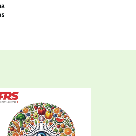
na
os