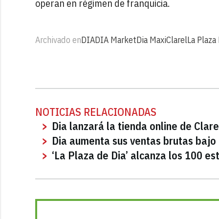
operan en régimen de franquicia.
Archivado en
DIA
DIA Market
Dia Maxi
Clarel
La Plaza
NOTICIAS RELACIONADAS
Dia lanzará la tienda online de Clar
Dia aumenta sus ventas brutas bajo
‘La Plaza de Dia’ alcanza los 100 es