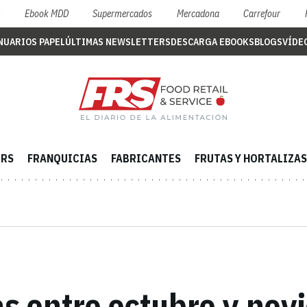
S
Ebook MDD
Supermercados
Mercadona
Carrefour
NUARIOS PAPEL
ÚLTIMAS NEWSLETTERS
DESCARGA EBOOKS
BLOGS
VÍDE
ERS
FRANQUICIAS
FABRICANTES
FRUTAS Y HORTALIZAS
as entre octubre y no