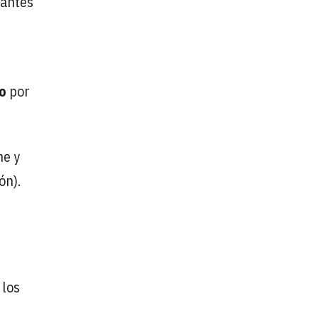
 antes
lo
por
ne y
ón).
 los