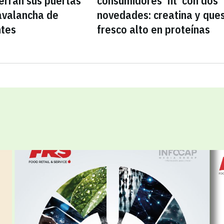
erran sus puertas
consumidores 'fit' con dos
avalancha de
novedades: creatina y que
ntes
fresco alto en proteínas