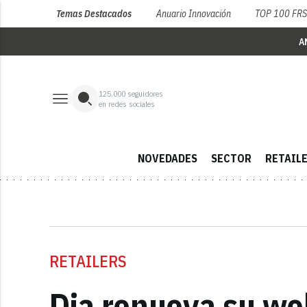
Temas Destacados
Anuario Innovación
TOP 100 FR
A
125,000
seguidores
en redes sociales
NOVEDADES
SECTOR
RETAIL
RETAILERS
Dia renueva su we