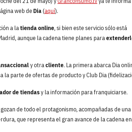
noche del 21 de mayo) y
Granconsumo.tv
ya te informa
página web de
Dia
(
aquí
).
ión a la
tienda online
, si bien este servicio sólo está
adrid, aunque la cadena tiene planes para
extender
ansaccional
y otra
cliente
. La primera abarca Dia onli
 la parte de ofertas de producto y Club Dia (fidelizaci
zador de tiendas
y la información para franquiciarse.
s gozan de todo el protagonismo, acompañadas de una
rdura, que representa el gran avance de la cadena en