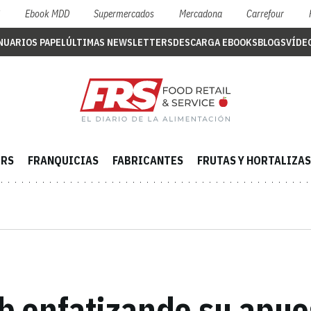
S
Ebook MDD
Supermercados
Mercadona
Carrefour
NUARIOS PAPEL
ÚLTIMAS NEWSLETTERS
DESCARGA EBOOKS
BLOGS
VÍDE
ERS
FRANQUICIAS
FABRICANTES
FRUTAS Y HORTALIZAS
b enfatizando su apues