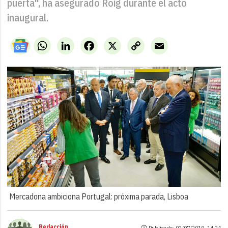
puerta", ha asegurado Roig durante el acto
inaugural.
WhatsApp
LinkedIn
Facebook
X
Copy
Email
Link
Mercadona ambiciona Portugal: próxima parada, Lisboa
Redacción
Publicado: 02/07/2019 ·
14:24