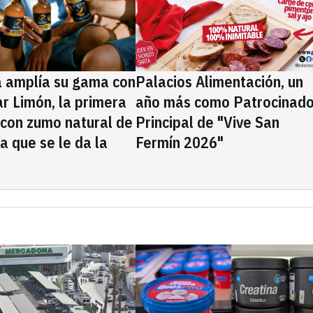
a amplía su gama con
Palacios Alimentación, un
rar Limón, la primera
año más como Patrocinado
 con zumo natural de
Principal de "Vive San
la que se le da la
Fermín 2026"