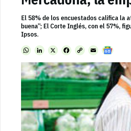
El 58% de los encuestados califica la 
buena”; El Corte Inglés, con el 57%, fi
Ipsos.
WhatsApp
LinkedIn
X
Facebook
Copy
Email
Link