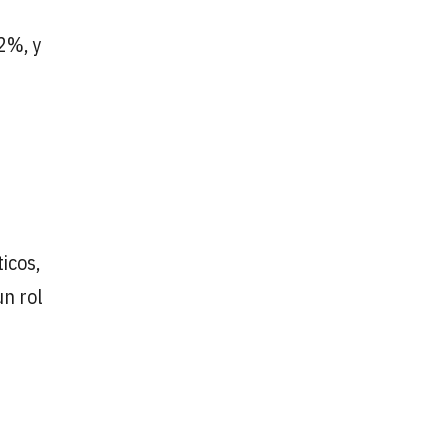
2%, y
icos,
un rol