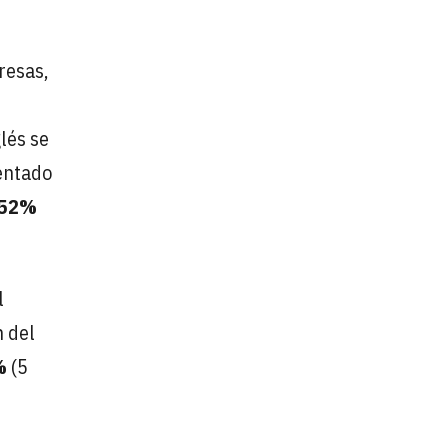
resas,
lés se
entado
52%
l
n del
%
(5