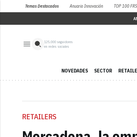
Temas Destacados
Anuario Innovación
TOP 100 FR
A
125,000
seguidores
en redes sociales
NOVEDADES
SECTOR
RETAIL
RETAILERS
Mercadona, la empr