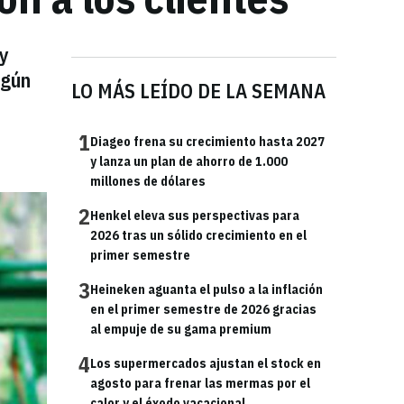
uy
egún
LO MÁS LEÍDO DE LA SEMANA
1
Diageo frena su crecimiento hasta 2027
y lanza un plan de ahorro de 1.000
millones de dólares
2
Henkel eleva sus perspectivas para
2026 tras un sólido crecimiento en el
primer semestre
3
Heineken aguanta el pulso a la inflación
en el primer semestre de 2026 gracias
al empuje de su gama premium
4
Los supermercados ajustan el stock en
agosto para frenar las mermas por el
calor y el éxodo vacacional