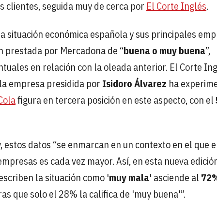
s clientes, seguida muy de cerca por
El Corte Inglés
.
la situación económica española y sus principales emp
ón prestada por Mercadona de “
buena o muy buena
”,
tuales en relación con la oleada anterior. El Corte Ing
n la empresa presidida por
Isidoro Álvarez
ha experim
Cola
figura en tercera posición en este aspecto, con el
ty, estos datos “se enmarcan en un contexto en el que e
empresas es cada vez mayor. Así, en esta nueva edició
scriben la situación como '
muy mala
' asciende al
72
as que solo el 28% la califica de 'muy buena'”.