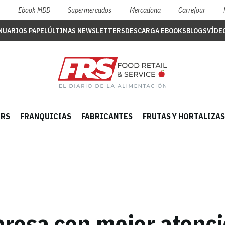
S
Ebook MDD
Supermercados
Mercadona
Carrefour
NUARIOS PAPEL
ÚLTIMAS NEWSLETTERS
DESCARGA EBOOKS
BLOGS
VÍDE
ERS
FRANQUICIAS
FABRICANTES
FRUTAS Y HORTALIZAS
esa con mejor atenció