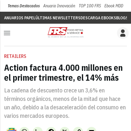
Temas Destacados
Anuario Innovación
TOP 100 FRS
Ebook MDD
Su
ANUARIOS PAPEL
ÚLTIMAS NEWSLETTERS
DESCARGA EBOOKS
BLOGS
V
RETAILERS
Action factura 4.000 millones en
el primer trimestre, el 14% más
La cadena de descuento crece un 3,6% en
términos orgánicos, menos de la mitad que hace
un año, debido a la desaceleración del consumo en
varios mercados europeos.
WhatsApp
LinkedIn
Facebook
X
Copy
Email