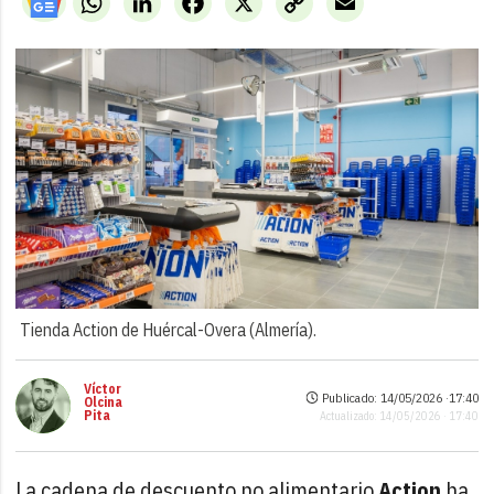
Link
Tienda Action de Huércal-Overa (Almería).
Víctor
Publicado: 14/05/2026 ·
17:40
Olcina
Pita
Actualizado: 14/05/2026 · 17:40
La cadena de descuento no alimentario
Action
ha