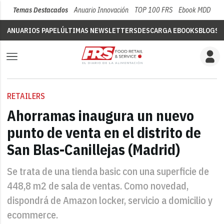
Temas Destacados
Anuario Innovación
TOP 100 FRS
Ebook MDD
Su
ANUARIOS PAPEL
ÚLTIMAS NEWSLETTERS
DESCARGA EBOOKS
BLOGS
V
RETAILERS
Ahorramas inaugura un nuevo
punto de venta en el distrito de
San Blas-Canillejas (Madrid)
Se trata de una tienda basic con una superficie de
448,8 m2 de sala de ventas. Como novedad,
dispondrá de Amazon locker, servicio a domicilio y
ecommerce.