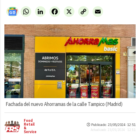
WhatsApp
LinkedIn
Facebook
X
Copy
Email
Link
Fachada del nuevo Ahorramas de la calle Tampico (Madrid)
Food
Retail
Publicado: 23/05/2024 ·
12:51
&
Actualizado: 23/05/2024 · 12:51
Service