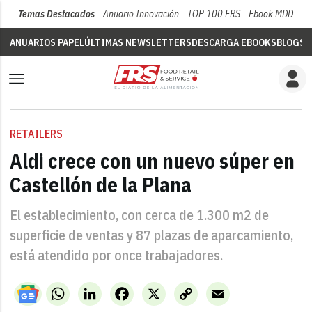
Temas Destacados
Anuario Innovación
TOP 100 FRS
Ebook MDD
Su
ANUARIOS PAPEL
ÚLTIMAS NEWSLETTERS
DESCARGA EBOOKS
BLOGS
V
RETAILERS
Aldi crece con un nuevo súper en
Castellón de la Plana
El establecimiento, con cerca de 1.300 m2 de
superficie de ventas y 87 plazas de aparcamiento,
está atendido por once trabajadores.
WhatsApp
LinkedIn
Facebook
X
Copy
Email
Link