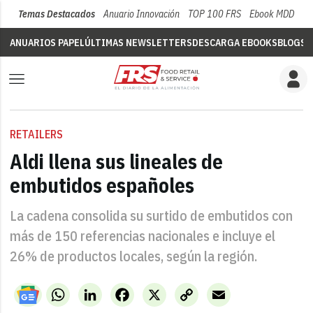
Temas Destacados
Anuario Innovación
TOP 100 FRS
Ebook MDD
Su
ANUARIOS PAPEL
ÚLTIMAS NEWSLETTERS
DESCARGA EBOOKS
BLOGS
V
RETAILERS
Aldi llena sus lineales de
embutidos españoles
La cadena consolida su surtido de embutidos con
más de 150 referencias nacionales e incluye el
26% de productos locales, según la región.
WhatsApp
LinkedIn
Facebook
X
Copy
Email
Link