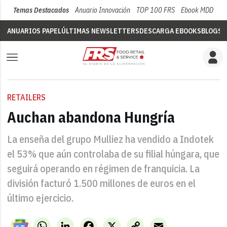
Temas Destacados
Anuario Innovación
TOP 100 FRS
Ebook MDD
Su
ANUARIOS PAPEL
ÚLTIMAS NEWSLETTERS
DESCARGA EBOOKS
BLOGS
V
RETAILERS
Auchan abandona Hungría
La enseña del grupo Mulliez ha vendido a Indotek
el 53% que aún controlaba de su filial húngara, que
seguirá operando en régimen de franquicia. La
división facturó 1.500 millones de euros en el
último ejercicio.
WhatsApp
LinkedIn
Facebook
X
Copy
Email