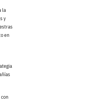
 la
s y
estras
to en
ategia
añías
o con