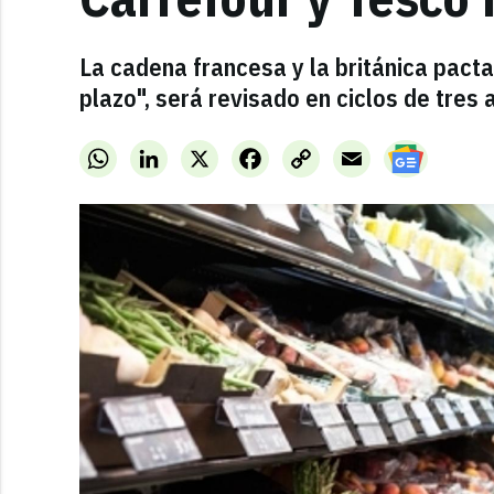
La cadena francesa y la británica pact
plazo", será revisado en ciclos de tres 
WhatsApp
LinkedIn
X
Facebook
Copy
Email
Link