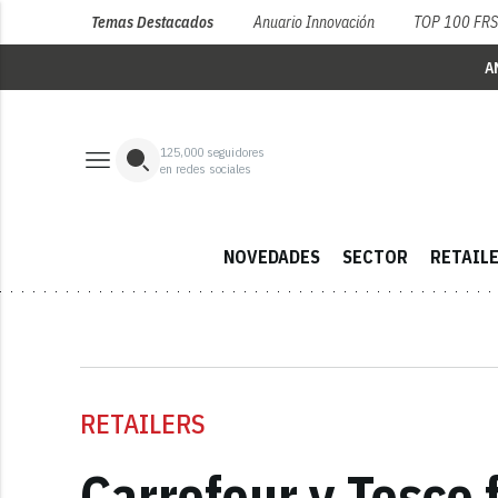
Temas Destacados
Anuario Innovación
TOP 100 FR
A
125,000
seguidores
en redes sociales
NOVEDADES
SECTOR
RETAIL
RETAILERS
Carrefour y Tesco f