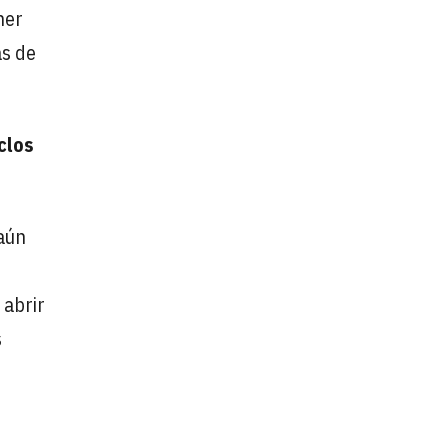
ner
as de
clos
 aún
 abrir
s