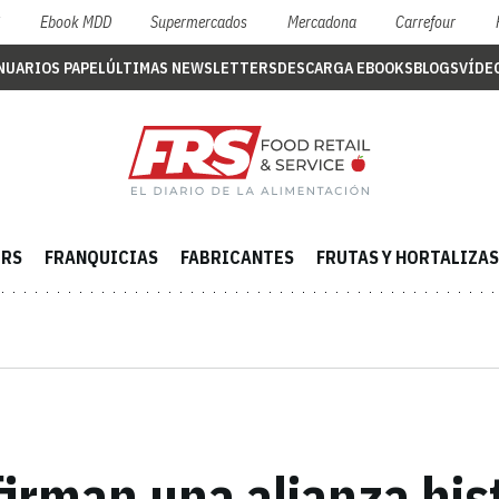
S
Ebook MDD
Supermercados
Mercadona
Carrefour
NUARIOS PAPEL
ÚLTIMAS NEWSLETTERS
DESCARGA EBOOKS
BLOGS
VÍDE
ERS
FRANQUICIAS
FABRICANTES
FRUTAS Y HORTALIZAS
irman una alianza histó