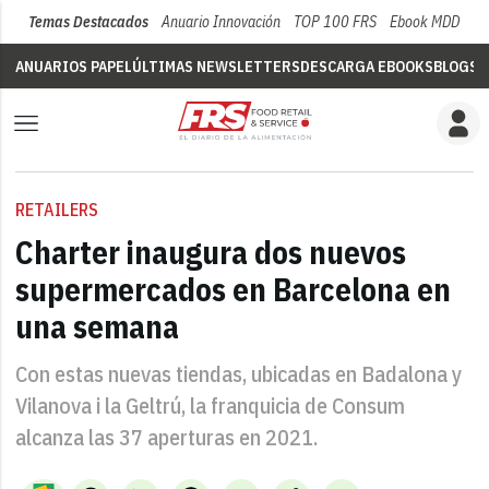
Temas Destacados
Anuario Innovación
TOP 100 FRS
Ebook MDD
Su
ANUARIOS PAPEL
ÚLTIMAS NEWSLETTERS
DESCARGA EBOOKS
BLOGS
V
RETAILERS
Charter inaugura dos nuevos
supermercados en Barcelona en
una semana
Con estas nuevas tiendas, ubicadas en Badalona y
Vilanova i la Geltrú, la franquicia de Consum
alcanza las 37 aperturas en 2021.