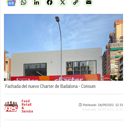
WhatsApp
LinkedIn
Facebook
X
Copy
Email
Link
Fachada del nuevo Charter de Badalona -
Consum
Food
Retail
Publicado: 24/09/2021 ·
12:33
&
Actualizado: 24/09/2021 · 12:33
Service