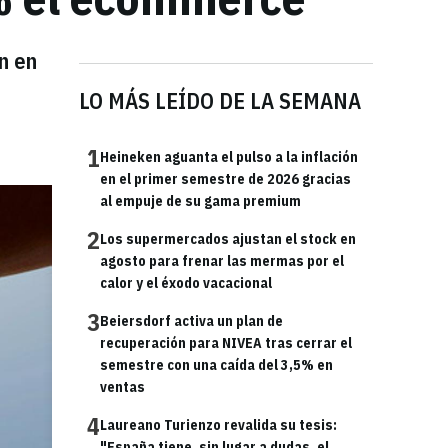
n en
LO MÁS LEÍDO DE LA SEMANA
1
Heineken aguanta el pulso a la inflación
en el primer semestre de 2026 gracias
al empuje de su gama premium
2
Los supermercados ajustan el stock en
agosto para frenar las mermas por el
calor y el éxodo vacacional
3
Beiersdorf activa un plan de
recuperación para NIVEA tras cerrar el
semestre con una caída del 3,5% en
ventas
4
Laureano Turienzo revalida su tesis:
"España tiene, sin lugar a dudas, el