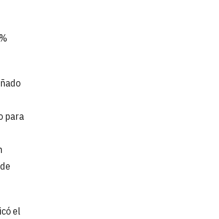
1%
añado
o para
n
 de
icó el