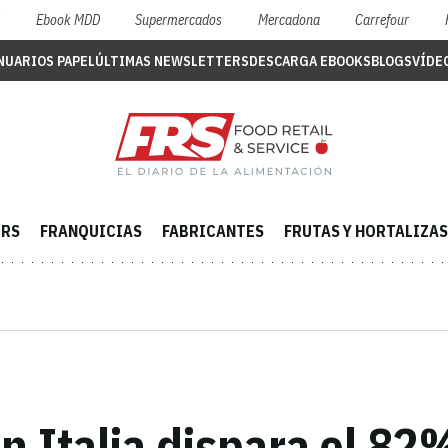
S
Ebook MDD
Supermercados
Mercadona
Carrefour
NUARIOS PAPEL
ÚLTIMAS NEWSLETTERS
DESCARGA EBOOKS
BLOGS
VÍDE
ERS
FRANQUICIAS
FABRICANTES
FRUTAS Y HORTALIZAS
en Italia dispara el 8