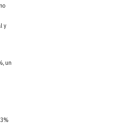
ino
l y
%, un
2,3%