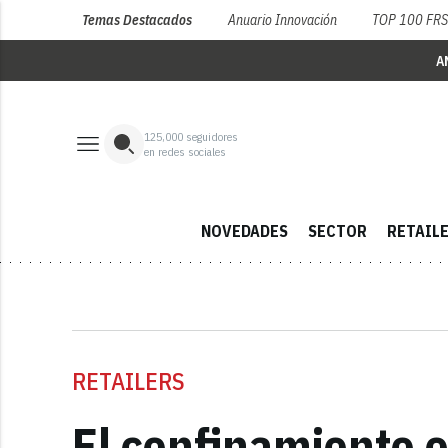
Temas Destacados
Anuario Innovación
TOP 100 FR
A
125,000
seguidores
en redes sociales
NOVEDADES
SECTOR
RETAIL
RETAILERS
El confinamiento 