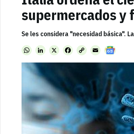
supermercados y 
Se les considera "necesidad básica". L
WhatsApp
LinkedIn
X
Facebook
Copy
Email
Link