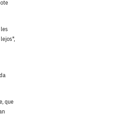
rote
 les
lejos",
ida
e, que
an