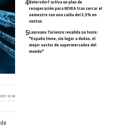
4
Beiersdorf activa un plan de
recuperación para NIVEA tras cerrar el
semestre con una caída del 3,5% en
ventas
5
Laureano Turienzo revalida su tesis:
"España tiene, sin lugar a dudas, el
mejor sector de supermercados del
mundo"
020 ·
10:04
2020 · 10:04
de