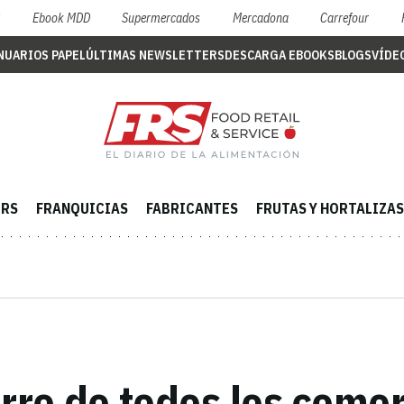
S
Ebook MDD
Supermercados
Mercadona
Carrefour
NUARIOS PAPEL
ÚLTIMAS NEWSLETTERS
DESCARGA EBOOKS
BLOGS
VÍDE
ERS
FRANQUICIAS
FABRICANTES
FRUTAS Y HORTALIZAS
ierre de todos los come