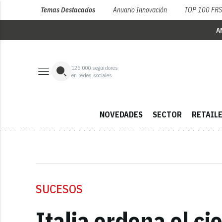
Temas Destacados
Anuario Innovación
TOP 100 FR
A
125,000
seguidores
en redes sociales
NOVEDADES
SECTOR
RETAIL
SUCESOS
Italia ordena el c