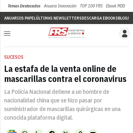
Temas Destacados
Anuario Innovación
TOP 100 FRS
Ebook MDD
Su
ANUARIOS PAPEL
ÚLTIMAS NEWSLETTERS
DESCARGA EBOOKS
BLOGS
V
SUCESOS
La estafa de la venta online de
mascarillas contra el coronavirus
La Policía Nacional detiene a un hombre de
nacionalidad china que se hizo pasar por
suministrador de mascarillas quirúrgicas en una
conocida plataforma digital.
WhatsApp
LinkedIn
Facebook
X
Copy
Email