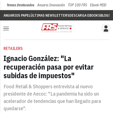
Temas Destacados
Anuario Innovación
TOP 100 FRS
Ebook MDD
Su
ANUARIOS PAPEL
ÚLTIMAS NEWSLETTERS
DESCARGA EBOOKS
BLOGS
V
RETAILERS
Ignacio González: "La
recuperación pasa por evitar
subidas de impuestos"
Food Retail & Shoppers entrevista al nuevo
presidente de Aecoc: "La pandemia ha sido un
acelerador de tendencias que han llegado para
quedarse".