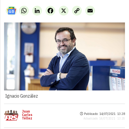
WhatsApp
LinkedIn
Facebook
X
Copy
Email
Link
Ignacio González
Juan
Publicado: 14/07/2021 ·
13:28
Carlos
Téllez
Actualizado: 14/07/2021 · 13:28