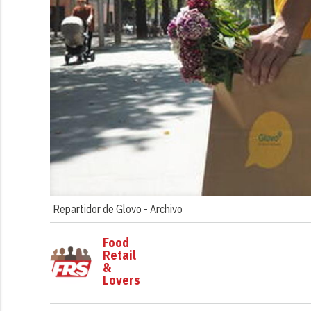
Repartidor de Glovo -
Archivo
Food
Retail
&
Lovers