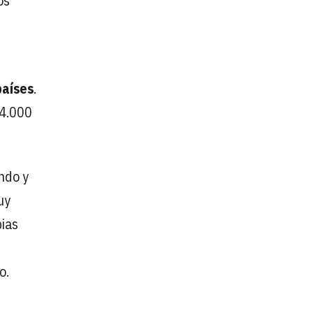
os
z
países
.
54.000
ndo y
uy
ias
o.