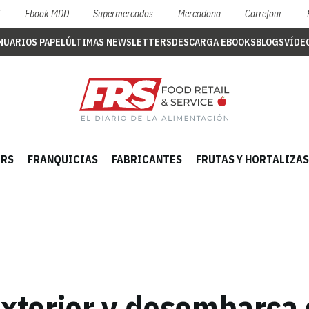
S
Ebook MDD
Supermercados
Mercadona
Carrefour
NUARIOS PAPEL
ÚLTIMAS NEWSLETTERS
DESCARGA EBOOKS
BLOGS
VÍDE
ERS
FRANQUICIAS
FABRICANTES
FRUTAS Y HORTALIZAS
exterior y desembarca