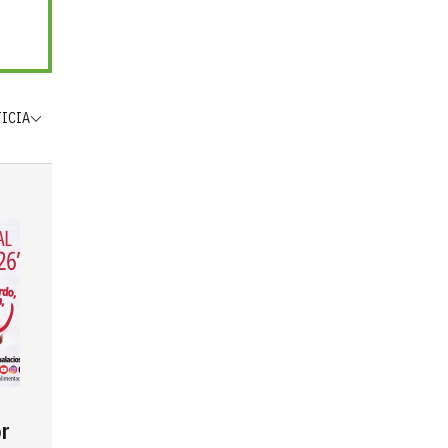
TICIA
r