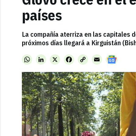
países
La compañía aterriza en las capitales 
próximos días llegará a Kirguistán (Bish
WhatsApp
LinkedIn
X
Facebook
Copy
Email
Link