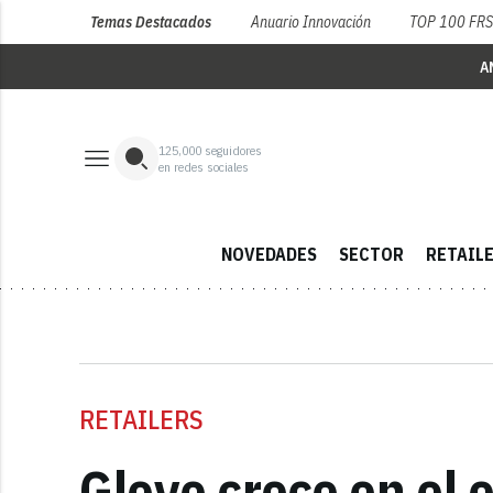
Temas Destacados
Anuario Innovación
TOP 100 FR
A
125,000
seguidores
en redes sociales
NOVEDADES
SECTOR
RETAIL
RETAILERS
Glovo crece en el 