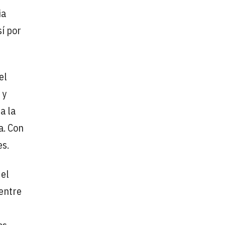
ia
sí por
el
 y
a la
a. Con
es.
el
 entre