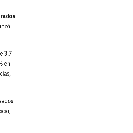
drados
canzó
e 3,7
5% en
cias,
leados
icio,