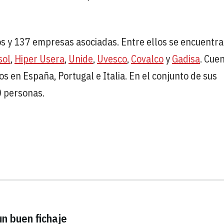
s y 137 empresas asociadas. Entre ellos se encuentr
sol
,
Hiper Usera
,
Unide
,
Uvesco
,
Covalco
y
Gadisa
. Cue
s en España, Portugal e Italia. En el conjunto de sus
0 personas.
n buen fichaje