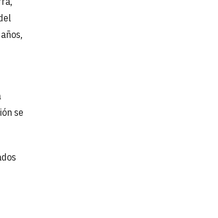
fra,
del
 años,
a
ión se
ados