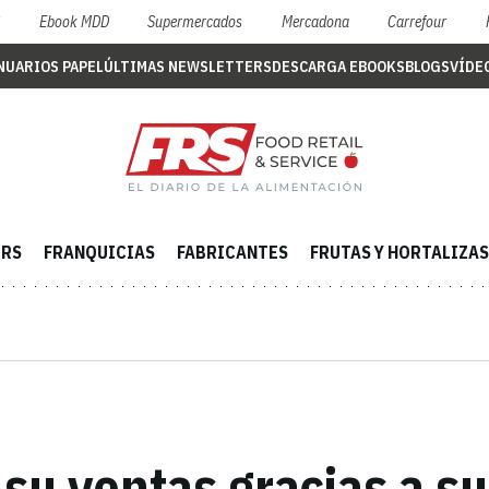
S
Ebook MDD
Supermercados
Mercadona
Carrefour
NUARIOS PAPEL
ÚLTIMAS NEWSLETTERS
DESCARGA EBOOKS
BLOGS
VÍDE
ERS
FRANQUICIAS
FABRICANTES
FRUTAS Y HORTALIZAS
su ventas gracias a su