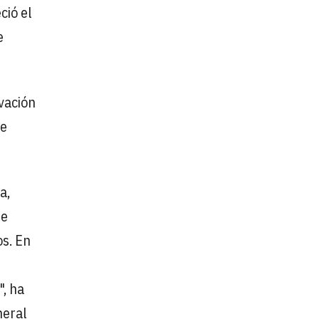
ció el
e
vación
de
a,
ue
s. En
", ha
neral