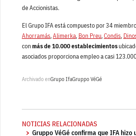
de Accionistas.
El Grupo IFA está compuesto por 34 miembro
Ahorramás
,
Alimerka
,
Bon Preu
,
Condis
,
Dino
con
más de 10.000 establecimientos
ubicado
asociados proporciona empleo a casi 123.00
Archivado en
Grupo Ifa
Gruppo VéGé
NOTICIAS RELACIONADAS
Gruppo VéGé confirma que IFA hizo u