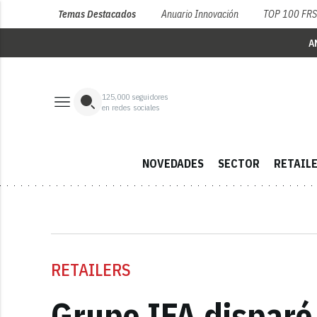
Temas Destacados
Anuario Innovación
TOP 100 FR
A
125,000
seguidores
en redes sociales
NOVEDADES
SECTOR
RETAIL
RETAILERS
Grupo IFA disparó 