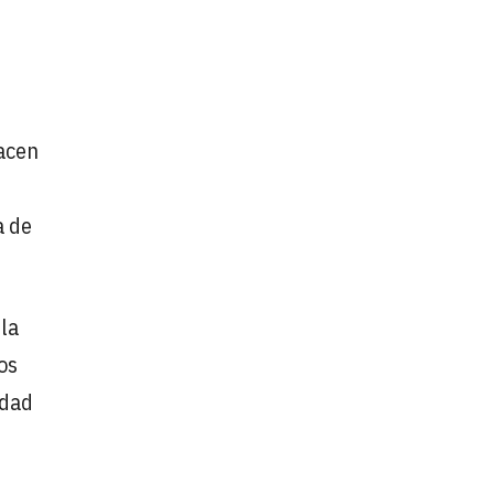
hacen
a de
la
os
edad