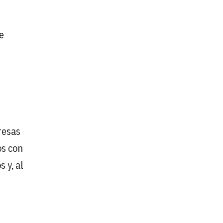
e
t
resas
os con
 y, al