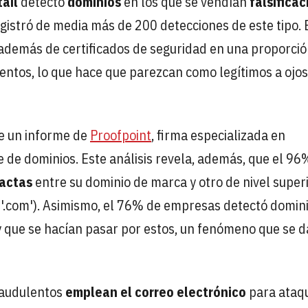
tail
detectó
dominios
en los que se vendían
falsificac
gistró de media más de 200 detecciones de este tipo. 
 además de certificados de seguridad en una proporci
lentos, lo que hace que parezcan como legítimos a ojos
de un informe de
Proofpoint
, firma especializada en
 de dominios. Este análisis revela, además, que el 96
xactas
entre su dominio de marca y otro de nivel superi
de '.com'). Asimismo, el 76% de empresas detectó domin
y que se hacían pasar por estos, un fenómeno que se d
fraudulentos
emplean el correo electrónico
para ataq