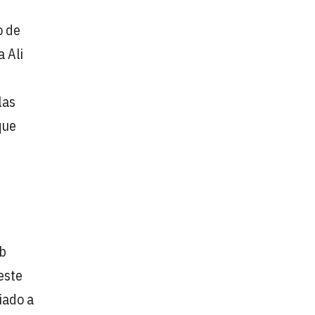
o de
a Ali
las
que
eb
este
iado a