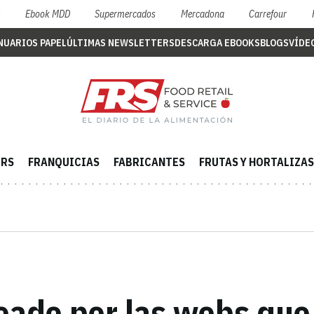
S
Ebook MDD
Supermercados
Mercadona
Carrefour
NUARIOS PAPEL
ÚLTIMAS NEWSLETTERS
DESCARGA EBOOKS
BLOGS
VÍDE
ERS
FRANQUICIAS
FABRICANTES
FRUTAS Y HORTALIZAS
deado por las webs qu