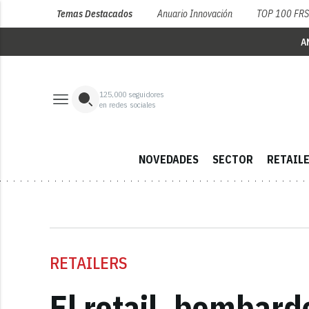
Temas Destacados
Anuario Innovación
TOP 100 FR
A
125,000
seguidores
en redes sociales
NOVEDADES
SECTOR
RETAIL
RETAILERS
El retail, bombar