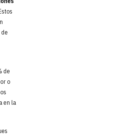
iones
Estos
ón
 de
% de
or o
ios
a en la
ues