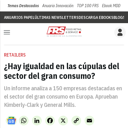
Temas Destacados
Anuario Innovación
TOP 100 FRS
Ebook MDD
Su
ANUARIOS PAPEL
ÚLTIMAS NEWSLETTERS
DESCARGA EBOOKS
BLOGS
V
RETAILERS
¿Hay igualdad en las cúpulas del
sector del gran consumo?
Un informe analiza a 150 empresas destacadas en
el sector del gran consumo en Europa. Aprueban
Kimberly-Clark y General Mills.
WhatsApp
LinkedIn
Facebook
X
Copy
Email
Link