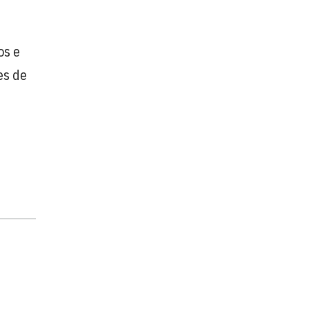
os e
es de