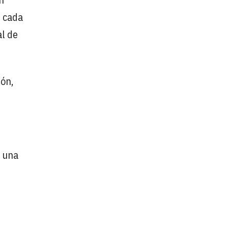
s cada
al de
ión,
n una