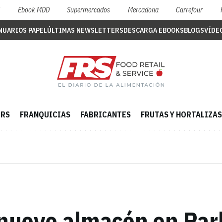
S
Ebook MDD
Supermercados
Mercadona
Carrefour
NUARIOS PAPEL
ÚLTIMAS NEWSLETTERS
DESCARGA EBOOKS
BLOGS
VÍDE
ERS
FRANQUICIAS
FABRICANTES
FRUTAS Y HORTALIZAS
 nuevo almacén en Par