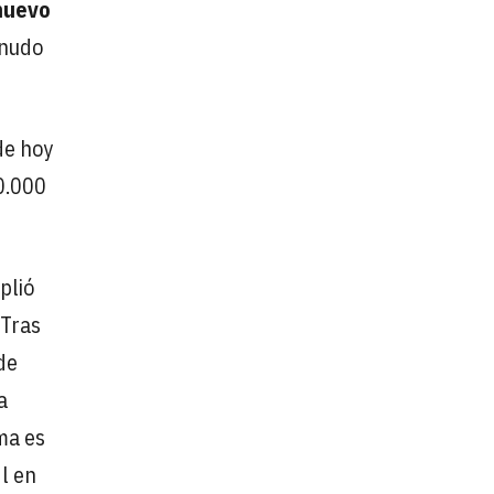
nuevo
 nudo
de hoy
0.000
plió
 Tras
de
a
ma es
l en