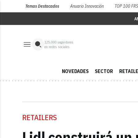
Temas Destacados
Anuario Innovación
TOP 100 FR
A
125,000
seguidores
en redes sociales
NOVEDADES
SECTOR
RETAIL
RETAILERS
Lidl construirá un