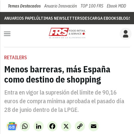
Temas Destacados
Anuario Innovación
TOP 100 FRS
Ebook MDD
Su
ANUARIOS PAPEL
ÚLTIMAS NEWSLETTERS
DESCARGA EBOOKS
BLOGS
V
RETAILERS
Menos barreras, más España
como destino de shopping
Entra en vigor la supresión del límite de 90,16
euros de compra mínima aprobada el pasado día
28 de junio dentro de la LPGE.
WhatsApp
LinkedIn
Facebook
X
Copy
Email
Link