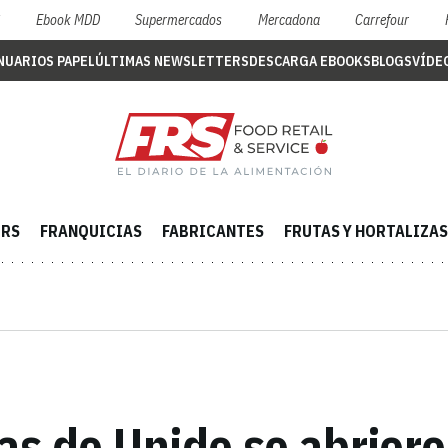
S
Ebook MDD
Supermercados
Mercadona
Carrefour
NUARIOS PAPEL
ÚLTIMAS NEWSLETTERS
DESCARGA EBOOKS
BLOGS
VÍDE
ERS
FRANQUICIAS
FABRICANTES
FRUTAS Y HORTALIZAS
as de Unide se abrier