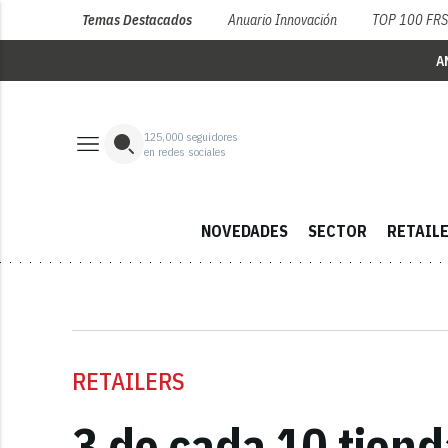
Temas Destacados
Anuario Innovación
TOP 100 FR
A
125,000
seguidores
en redes sociales
NOVEDADES
SECTOR
RETAIL
RETAILERS
3 de cada 10 tiend