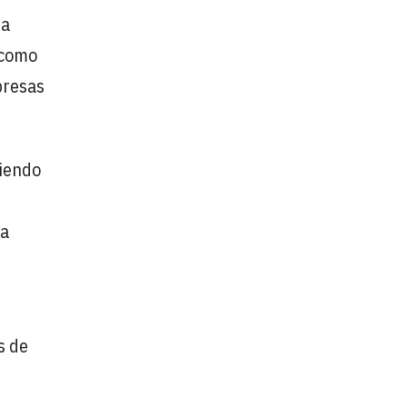
ra
 como
presas
ciendo
na
s de