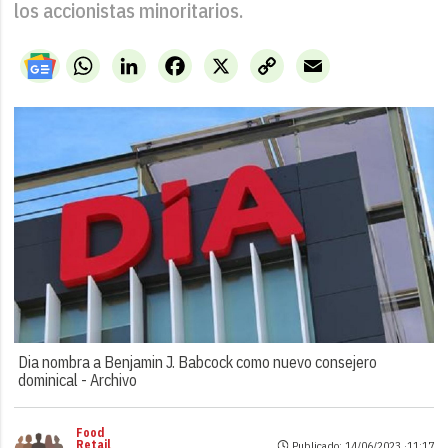
los accionistas minoritarios.
WhatsApp
LinkedIn
Facebook
X
Copy
Email
Link
Dia nombra a Benjamin J. Babcock como nuevo consejero
dominical -
Archivo
Food
Retail
Publicado: 14/06/2023 ·
11:17