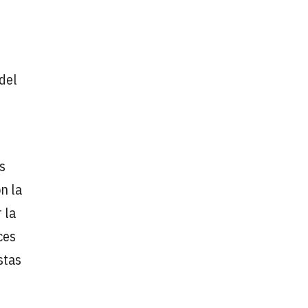
del
s
n la
 la
ces
stas