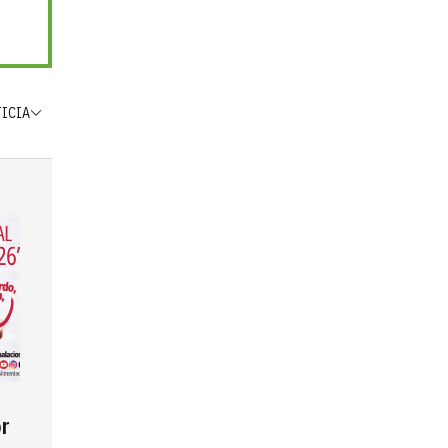
TICIA
r