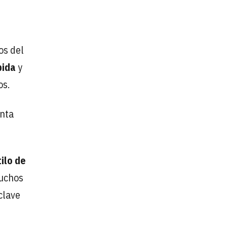
os del
pida
y
os.
enta
ilo de
muchos
clave