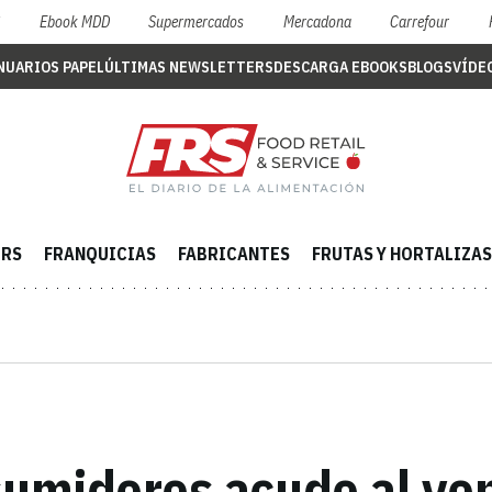
S
Ebook MDD
Supermercados
Mercadona
Carrefour
NUARIOS PAPEL
ÚLTIMAS NEWSLETTERS
DESCARGA EBOOKS
BLOGS
VÍDE
ERS
FRANQUICIAS
FABRICANTES
FRUTAS Y HORTALIZAS
sumidores acude al ve