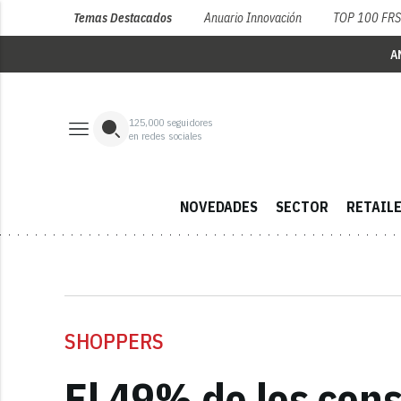
Temas Destacados
Anuario Innovación
TOP 100 FR
A
125,000
seguidores
en redes sociales
NOVEDADES
SECTOR
RETAIL
SHOPPERS
El 49% de los con