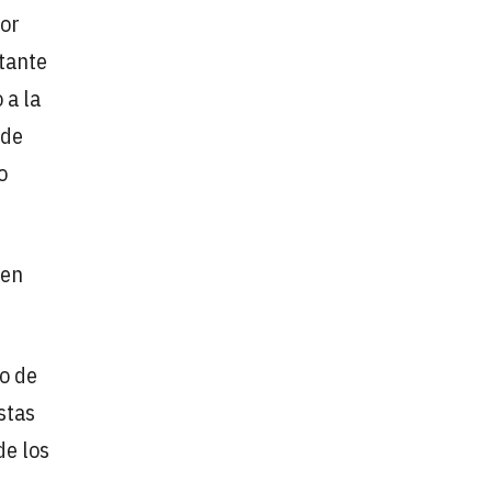
por
tante
 a la
 de
o
ien
o de
estas
de los