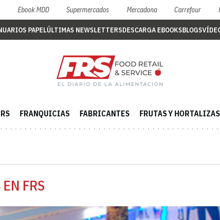
S
Ebook MDD
Supermercados
Mercadona
Carrefour
NUARIOS PAPEL
ÚLTIMAS NEWSLETTERS
DESCARGA EBOOKS
BLOGS
VÍDE
ERS
FRANQUICIAS
FABRICANTES
FRUTAS Y HORTALIZAS
 EN FRS