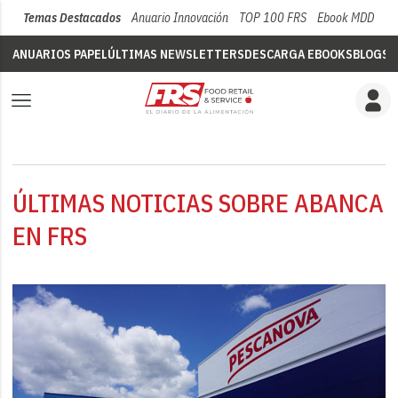
Temas Destacados
Anuario Innovación
TOP 100 FRS
Ebook MDD
Su
ANUARIOS PAPEL
ÚLTIMAS NEWSLETTERS
DESCARGA EBOOKS
BLOGS
V
ÚLTIMAS NOTICIAS SOBRE ABANCA
EN FRS