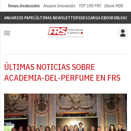
Temas Destacados
Anuario Innovación
TOP 100 FRS
Ebook MDD
Su
ANUARIOS PAPEL
ÚLTIMAS NEWSLETTERS
DESCARGA EBOOKS
BLOGS
V
ÚLTIMAS NOTICIAS SOBRE
ACADEMIA-DEL-PERFUME EN FRS