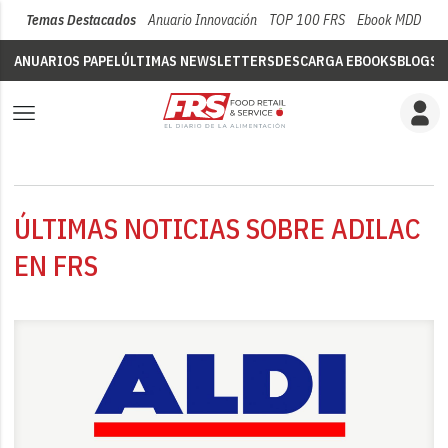
Temas Destacados
Anuario Innovación
TOP 100 FRS
Ebook MDD
Su
ANUARIOS PAPEL
ÚLTIMAS NEWSLETTERS
DESCARGA EBOOKS
BLOGS
V
ÚLTIMAS NOTICIAS SOBRE ADILAC
EN FRS