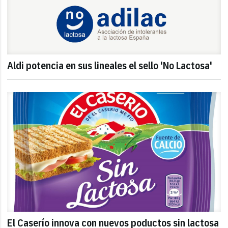
Aldi potencia en sus lineales el sello 'No Lactosa'
El Caserío innova con nuevos poductos sin lactosa