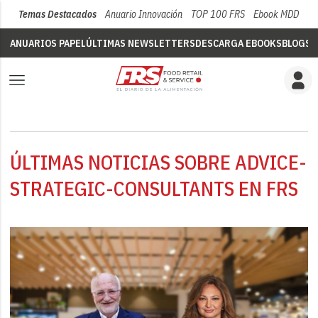
Temas Destacados
Anuario Innovación
TOP 100 FRS
Ebook MDD
Su
ANUARIOS PAPEL
ÚLTIMAS NEWSLETTERS
DESCARGA EBOOKS
BLOGS
V
ÚLTIMAS NOTICIAS SOBRE ADVICE-
STRATEGIC-CONSULTANTS EN FRS